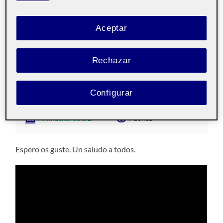
Aceptar
Rechazar
PEC05 Animación
14 DICIEMBRE, 2022
/
SIN COMENTARIOS
Configurar
Animación aula 2
Pública
Espero os guste. Un saludo a todos.