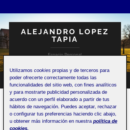
ALEJANDRO LOPEZ
TAPIA
Espacio Personal
Utilizamos
cookies
propias y de terceros para
poder ofrecerte correctamente todas las
Altern
Alternar
funcionalidades del sitio web, con fines analíticos
el
el
campo
y para mostrarte publicidad personalizada de
menú
de
móvil
acuerdo con un perfil elaborado a partir de tus
búsqu
hábitos de navegación. Puedes aceptar, rechazar
o configurar tus preferencias haciendo clic abajo,
u obtener más información en nuestra
política de
cookies.